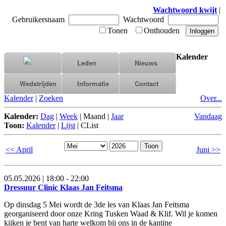
Wachtwoord kwijt
|
Gebruikersnaam
Wachtwoord
Tonen
Onthouden
Kalender
Leden
Nieuws
Wedstrijden
Informatie
Contact
Kalender
|
Zoeken
Over...
Kalender:
Dag
|
Week
|
Maand
|
Jaar
Vandaag
Toon:
Kalender
|
Lijst
|
CList
<< April
Juni >>
05.05.2026 | 18:00 - 22:00
Dressuur Clinic Klaas Jan Feitsma
Op dinsdag 5 Mei wordt de 3de les van Klaas Jan Feitsma
georganiseerd door onze Kring Tusken Waad & Klif. Wil je komen
kijken je bent van harte welkom bij ons in de kantine