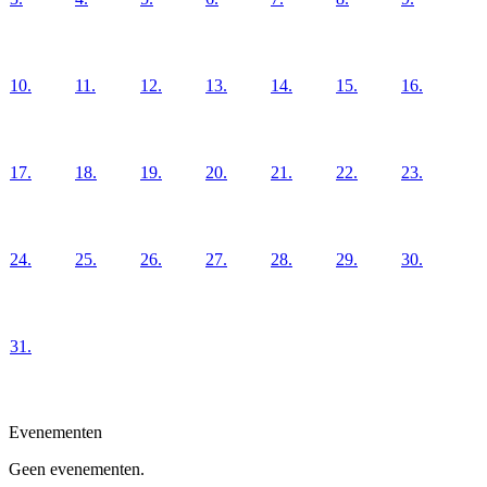
10.
11.
12.
13.
14.
15.
16.
17.
18.
19.
20.
21.
22.
23.
24.
25.
26.
27.
28.
29.
30.
31.
Evenementen
Geen evenementen.