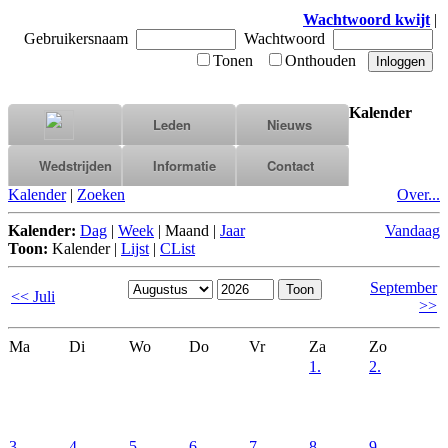
Wachtwoord kwijt
|
Gebruikersnaam
Wachtwoord
Tonen
Onthouden
Kalender
Leden
Nieuws
Wedstrijden
Informatie
Contact
Kalender
|
Zoeken
Over...
Kalender:
Dag
|
Week
|
Maand
|
Jaar
Vandaag
Toon:
Kalender
|
Lijst
|
CList
September
<< Juli
>>
Ma
Di
Wo
Do
Vr
Za
Zo
1.
2.
3.
4.
5.
6.
7.
8.
9.