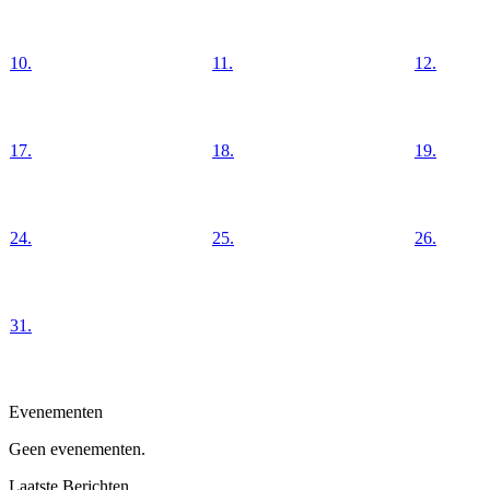
10.
11.
12.
17.
18.
19.
24.
25.
26.
31.
Evenementen
Geen evenementen.
Laatste Berichten