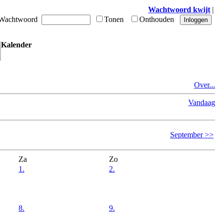
Wachtwoord kwijt
|
achtwoord
Tonen
Onthouden
Kalender
Over...
Vandaag
September >>
Za
Zo
1.
2.
8.
9.