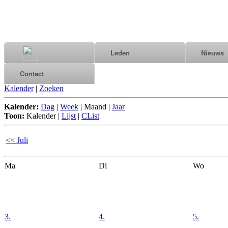
Leden
Nieuws
Contact
Kalender
|
Zoeken
Kalender:
Dag
|
Week
|
Maand
|
Jaar
Toon:
Kalender
|
Lijst
|
CList
<< Juli
Ma
Di
Wo
3.
4.
5.