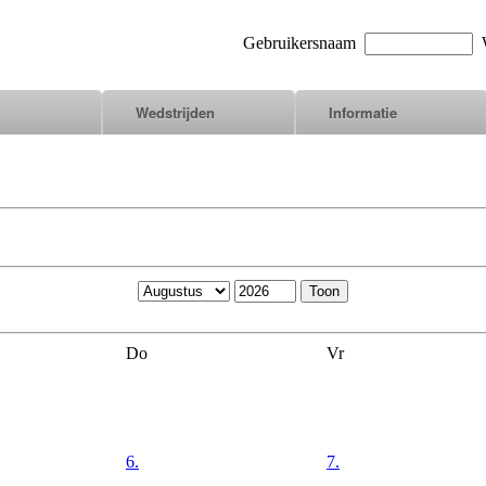
Gebruikersnaam
W
Wedstrijden
Informatie
Do
Vr
6.
7.