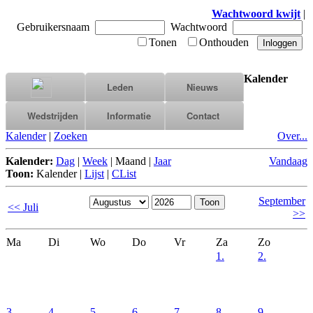
Wachtwoord kwijt
|
Gebruikersnaam
Wachtwoord
Tonen
Onthouden
Kalender
Leden
Nieuws
Wedstrijden
Informatie
Contact
Kalender
|
Zoeken
Over...
Kalender:
Dag
|
Week
|
Maand
|
Jaar
Vandaag
Toon:
Kalender
|
Lijst
|
CList
September
<< Juli
>>
Ma
Di
Wo
Do
Vr
Za
Zo
1.
2.
3.
4.
5.
6.
7.
8.
9.