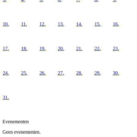
10.
11.
12.
13.
14.
15.
16.
17.
18.
19.
20.
21.
22.
23.
24.
25.
26.
27.
28.
29.
30.
31.
Evenementen
Geen evenementen.