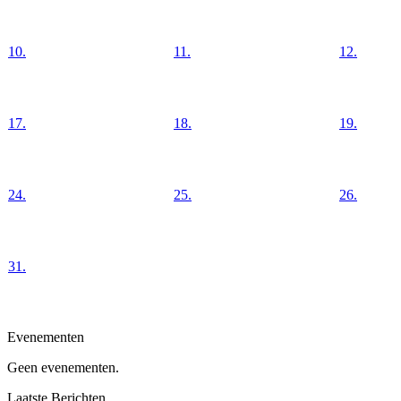
10.
11.
12.
17.
18.
19.
24.
25.
26.
31.
Evenementen
Geen evenementen.
Laatste Berichten