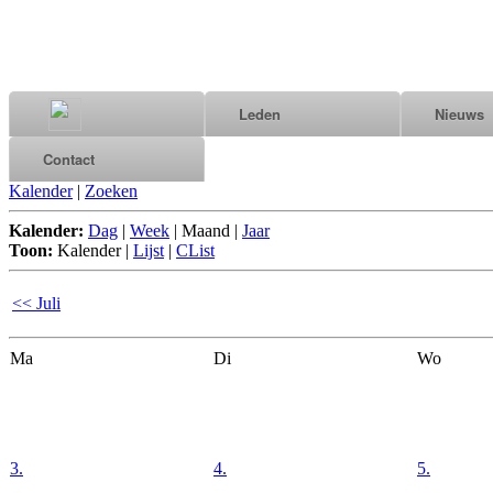
Leden
Nieuws
Contact
Kalender
|
Zoeken
Kalender:
Dag
|
Week
|
Maand
|
Jaar
Toon:
Kalender
|
Lijst
|
CList
<< Juli
Ma
Di
Wo
3.
4.
5.