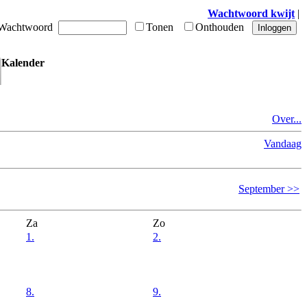
Wachtwoord kwijt
|
achtwoord
Tonen
Onthouden
Kalender
Over...
Vandaag
September >>
Za
Zo
1.
2.
8.
9.