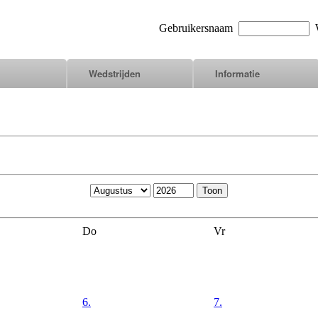
Gebruikersnaam
W
Wedstrijden
Informatie
Do
Vr
6.
7.