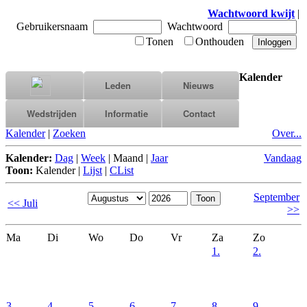
Wachtwoord kwijt
|
Gebruikersnaam
Wachtwoord
Tonen
Onthouden
Kalender
Leden
Nieuws
Wedstrijden
Informatie
Contact
Kalender
|
Zoeken
Over...
Kalender:
Dag
|
Week
|
Maand
|
Jaar
Vandaag
Toon:
Kalender
|
Lijst
|
CList
September
<< Juli
>>
Ma
Di
Wo
Do
Vr
Za
Zo
1.
2.
3.
4.
5.
6.
7.
8.
9.