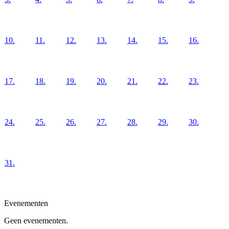
10.
11.
12.
13.
14.
15.
16.
17.
18.
19.
20.
21.
22.
23.
24.
25.
26.
27.
28.
29.
30.
31.
Evenementen
Geen evenementen.