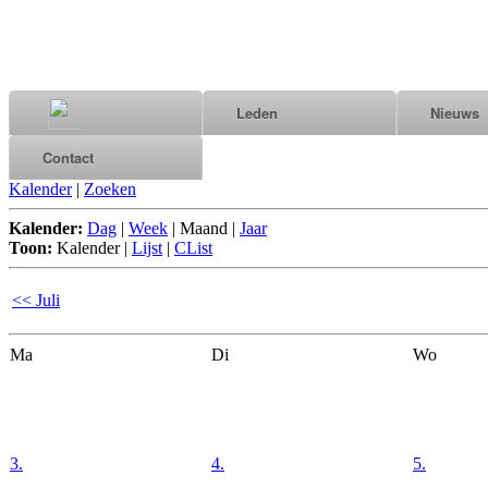
Leden
Nieuws
Contact
Kalender
|
Zoeken
Kalender:
Dag
|
Week
|
Maand
|
Jaar
Toon:
Kalender
|
Lijst
|
CList
<< Juli
Ma
Di
Wo
3.
4.
5.