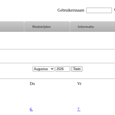
Gebruikersnaam
W
Wedstrijden
Informatie
Do
Vr
6.
7.