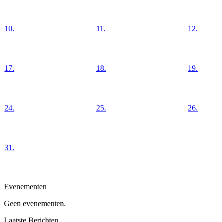
10.
11.
12.
17.
18.
19.
24.
25.
26.
31.
Evenementen
Geen evenementen.
Laatste Berichten