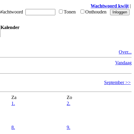
Wachtwoord kwijt
|
achtwoord
Tonen
Onthouden
Kalender
Over...
Vandaag
September >>
Za
Zo
1.
2.
8.
9.