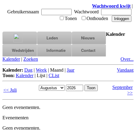
Wachtwoord kwijt
|
Gebruikersnaam
Wachtwoord
Tonen
Onthouden
Kalender
Leden
Nieuws
Wedstrijden
Informatie
Contact
Kalender
|
Zoeken
Over...
Kalender:
Dag
|
Week
|
Maand
|
Jaar
Vandaag
Toon:
Kalender
|
Lijst
|
CList
September
<< Juli
>>
Geen evenementen.
Evenementen
Geen evenementen.