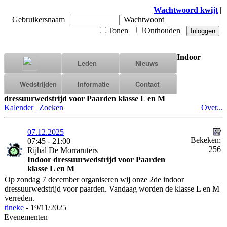
Wachtwoord kwijt
|
Gebruikersnaam
Wachtwoord
Tonen
Onthouden
Indoor
Leden
Nieuws
Wedstrijden
Informatie
Contact
dressuurwedstrijd voor Paarden klasse L en M
Kalender
|
Zoeken
Over...
07.12.2025
Bekeken:
07:45 - 21:00
256
Rijhal De Morraruters
Indoor dressuurwedstrijd voor Paarden
klasse L en M
Op zondag 7 december organiseren wij onze 2de indoor
dressuurwedstrijd voor paarden. Vandaag worden de klasse L en M
verreden.
tineke
- 19/11/2025
Evenementen