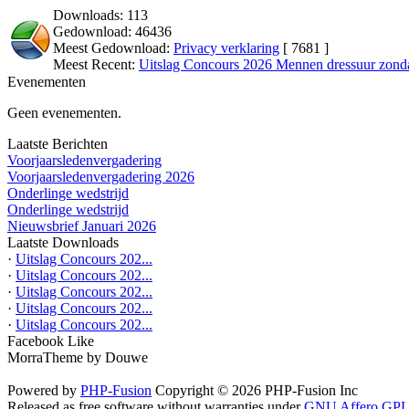
Downloads: 113
Gedownload: 46436
Meest Gedownload:
Privacy verklaring
[ 7681 ]
Meest Recent:
Uitslag Concours 2026 Mennen dressuur zond
Evenementen
Geen evenementen.
Laatste Berichten
Voorjaarsledenvergadering
Voorjaarsledenvergadering 2026
Onderlinge wedstrijd
Onderlinge wedstrijd
Nieuwsbrief Januari 2026
Laatste Downloads
·
Uitslag Concours 202...
·
Uitslag Concours 202...
·
Uitslag Concours 202...
·
Uitslag Concours 202...
·
Uitslag Concours 202...
Facebook Like
MorraTheme by Douwe
Powered by
PHP-Fusion
Copyright © 2026 PHP-Fusion Inc
Released as free software without warranties under
GNU Affero GPL